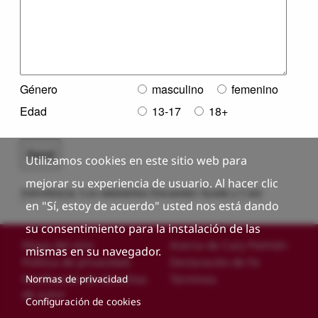
Utilizamos cookies en este sitio web para
mejorar su experiencia de usuario. Al hacer clic
en "Sí, estoy de acuerdo" usted nos está dando
su consentimiento para la instalación de las
Custom footer
Mapa del sitio
Acerca de Cary Palmón
mismas en su navegador.
Política de privacidad
Declaración de Fe
Notificación de derechos
Términos
Normas de privacidad
de autor
Configuración de cookies