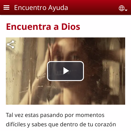
Skip to main content
Encuentro Ayuda
Se
Encuentra a Dios
Archivo de vídeo
Reproducir
Vídeo
Tal vez estas pasando por momentos
difíciles y sabes que dentro de tu corazón