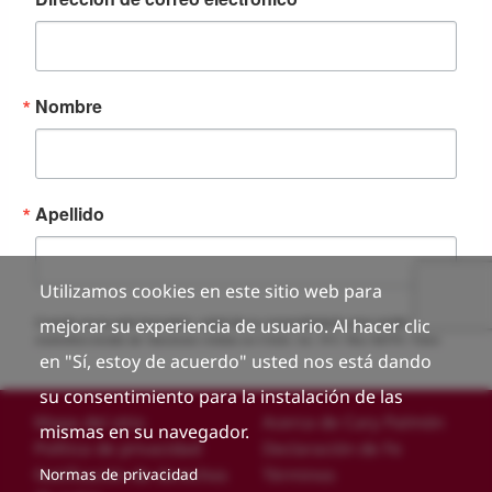
Utilizamos cookies en este sitio web para
mejorar su experiencia de usuario. Al hacer clic
en "Sí, estoy de acuerdo" usted nos está dando
su consentimiento para la instalación de las
Custom footer
Mapa del sitio
Acerca de Cary Palmón
mismas en su navegador.
Política de privacidad
Declaración de Fe
Notificación de derechos
Términos
Normas de privacidad