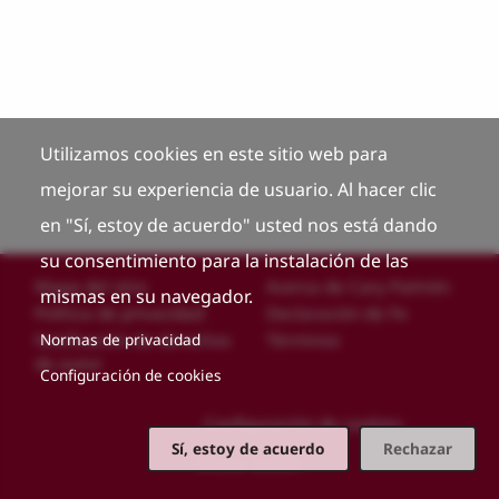
Utilizamos cookies en este sitio web para
mejorar su experiencia de usuario. Al hacer clic
en "Sí, estoy de acuerdo" usted nos está dando
su consentimiento para la instalación de las
Custom footer
Mapa del sitio
Acerca de Cary Palmón
mismas en su navegador.
Política de privacidad
Declaración de Fe
Notificación de derechos
Términos
Normas de privacidad
de autor
Configuración de cookies
Configuración de cookies
Sí, estoy de acuerdo
Rechazar
Footer
Iniciar sesión