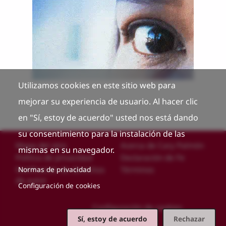
Utilizamos cookies en este sitio web para
mejorar su experiencia de usuario. Al hacer clic
en "Sí, estoy de acuerdo" usted nos está dando
su consentimiento para la instalación de las
Custom footer
Mapa del sitio
Acerca de Cary Palmón
mismas en su navegador.
Política de privacidad
Declaración de Fe
Notificación de derechos
Términos
Normas de privacidad
de autor
Configuración de cookies
Configuración de cookies
Sí, estoy de acuerdo
Rechazar
Footer
Iniciar sesión