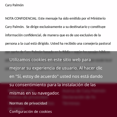
Cary Palmón
NOTA CONFIDENCIAL: Este mensaje ha sido emitido por el Ministerio
Cary Palmón. Se dirige exclusivamente a su destinatario y constituye
información confidencial, de manera que es de uso exclusivo de la
persona a la cual está dirigido. Usted ha recibido una consejería pastoral
por parte de Cary Palmón basada en la Biblia y según los pasajes bíblicos
Utilizamos cookies en este sitio web para
pertinentes. Se recomienda en todos los casos que se busque ayuda local
mejorar su experiencia de usuario. Al hacer clic
por parte de un pastor, iglesia, médico o consejero profesional.
en "Sí, estoy de acuerdo" usted nos está dando
su consentimiento para la instalación de las
Custom footer
Mapa del sitio
Acerca de Cary Palmón
mismas en su navegador.
Política de privacidad
Declaración de Fe
Normas de privacidad
Notificación de derechos
Términos
de autor
Configuración de cookies