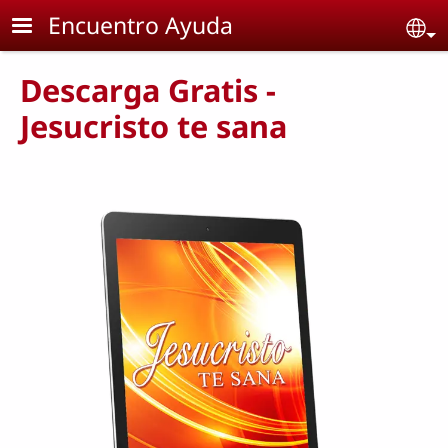
Skip to main content
Encuentro Ayuda
Se
Descarga Gratis -
Jesucristo te sana