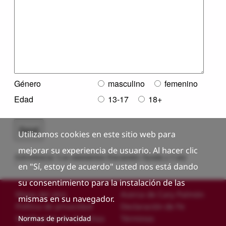
Utilizamos cookies en este sitio web para
mejorar su experiencia de usuario. Al hacer clic
en "Sí, estoy de acuerdo" usted nos está dando
su consentimiento para la instalación de las
Custom footer
Mapa del sitio
Acerca de Cary Palmón
mismas en su navegador.
Política de privacidad
Declaración de Fe
Normas de privacidad
Notificación de derechos
Términos