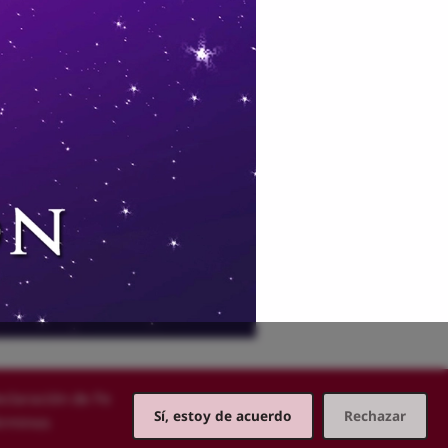
claración de Fe
Sí, estoy de acuerdo
Rechazar
érminos