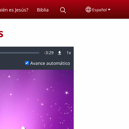
ién es Jesús?
Biblia
Español
Select your lang
s
Remaining
-
3:29
1x
Velocidad
de
reproducción
Avance automático
Time